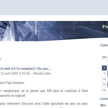
Fr
Calen
lun
7
2
 le web 2.0 l'a remplacé ! Ou pas...
 11 avril 2007 à 01:46
::
Monde Libre
9
16
elon Paul Graham.
23
30
i catégorique, et je pense que M$ peut et continue à faire
dustrie du logiciel.
Lien
lus tellement d'accord avec l'idée (pourtant de plus en plus
Moi