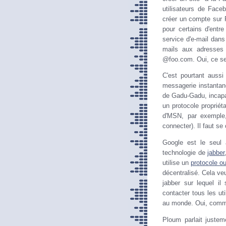
utilisateurs de Face
créer un compte sur
pour certains d'entr
service d'e-mail dan
mails aux adresses
@foo.com. Oui, ce se
C'est pourtant auss
messagerie instantan
de Gadu-Gadu, incapab
un protocole propriéta
d'MSN, par exemple,
connecter). Il faut se
Google est le seul 
technologie de
jabber
utilise un
protocole ou
décentralisé. Cela veu
jabber sur lequel il
contacter tous les ut
au monde. Oui, comme
Ploum parlait just