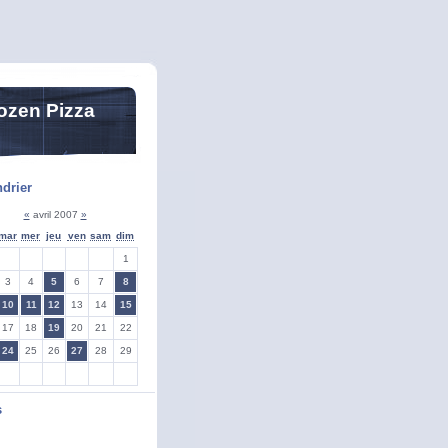
ozen Pizza
drier
«
avril 2007
»
mar
mer
jeu
ven
sam
dim
1
3
4
5
6
7
8
10
11
12
13
14
15
17
18
19
20
21
22
24
25
26
27
28
29
s