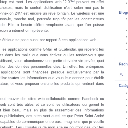
[
1
]
ktop est mort. Les applications web "2.0"
peuvent en effet
choses, mais le confort d'utilisation n'est selon moi pas le
Blog
nnexion 24/7 est encore un rêve lointain. Le wireless est une
uons-le, marche mal, poussée trop tôt par les constructeurs
pide. Elle a besoin d'être remplacée avant que l'on puisse
xion à internet omniprésente.
me éthique se pose aussi par rapport à ces applications web.
 les applications comme GMail et GCalendar, qui repèrent les
nts dans les mails que vous écrivez ou les rendez-vous que
tilisant, vous abandonnez une partie de votre vie privée, quoi
Rech
sation des données personnelles dise. En effet, les entreprises
 applications sont financées presque exclusivement par la
tilise
toutes
les informations que vous leur donnez pour établir
teur, et vous proposer ensuite les produits qui rentrent dans
Caté
peut trouver des sites web collaboratifs comme Facebook ou
eb sont très utiles et ce sont les utilisateurs qui gèrent le
t bien beau, mais en plus de rassembler des informations
ns publicitaires, ces sites sont aussi ce que Peter Saint-André
incapables de communiquer entre eux. Imaginons que je veuille
acebook". Les utilisateurs de mon site ne pourront pas voir les