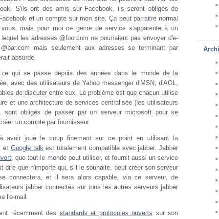
book. S'ils ont des amis sur Facebook, ils seront obligés de
 Facebook
et
un compte sur mon site. Ça peut parraitre normal
e vous, mais pour moi ce genre de service s'apparente à un
s lequel les adresses @foo.com ne pourraient pas envoyer d'e-
 @bar.com mais seulement aux adresses se terminant par
Arch
rait absurde.
i ce qui se passe depuis des années dans le monde de la
ée, avec des utilisateurs de Yahoo messenger d'MSN, d'AOL,
les de discuter entre eux. Le problème est que chacun utilise
ire et une architecture de services centralisée (les utilisateurs
 sont obligés de passer par un serveur microsoft pour se
 créer un compte par fournisseur.
à avoir joué le coup finement sur ce point en utilisant la
, et
Google talk
est totalement compatible avec jabber. Jabber
vert
, que tout le monde peut utiliser, et fournit aussi un service
t dire que n'importe qui, s'il le souhaite, peut créer son serveur
 se connectera, et il sera alors capable, via ce serveur, de
ilisateurs jabber connectés sur tous les autres serveurs jabber
 l'e-mail.
ement récemment des
standards et protocoles ouverts
sur son