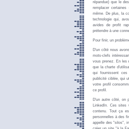
répandue) que le des
remplacer certaines 
même. De plus, la co
technologie qui, avo
avides de profit ra
prétendre à une conne
Pour finir, un problè
D'un côté nous avons
mots-clefs intéressa
vous prenez. En les u
que la charte d'utili
qui fournissent ces
publicité ciblée, qui u
votre profil consomma
ce profil.
D'un autre côté, on 
LinkedIn. Ces sites w
contenu. Tout ça es
personnelles à des fi
appelle des "silos", 
créer un site "à la F